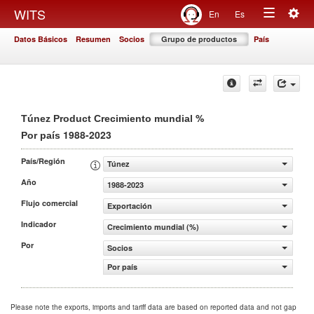
Togg
WITS
En
Es
Toggle
navig
Datos Básicos
Resumen
Socios
Grupo de productos
País
navigation
%
Túnez Product Crecimiento mundial
1988-2023
Por país
País/Región
Túnez
Año
1988-2023
Flujo comercial
Exportación
Indicador
Crecimiento mundial (%)
Por
Socios
Por país
Please note the exports, imports and tariff data are based on reported data and not gap