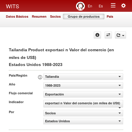
Togg
WITS
En
Es
Toggle
navig
Datos Básicos
Resumen
Socios
Grupo de productos
País
navigation
Tailandia Product exportaci n Valor del comercio (en
miles de US$)
1988-2023
Estados Unidos
País/Región
Tailandia
Año
1988-2023
Flujo comercial
Exportación
Indicador
exportaci n Valor del comercio (en miles de US$)
Por
Socios
Estados Unidos