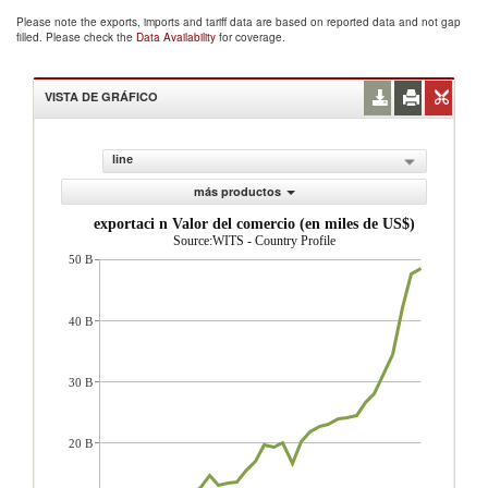
Please note the exports, imports and tariff data are based on reported data and not gap
filled. Please check the
Data Availability
for coverage.
VISTA DE GRÁFICO
line
más productos
exportaci n Valor del comercio (en miles de US$)
Source:WITS - Country Profile
50 B
40 B
30 B
20 B