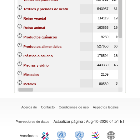
543957
614137
Textiles y prendas de vestir
114119
128024
Reino vegetal
163865
184696
Reino animal
9250
10762
Productos químicos
527656
667648
Productos alimenticios
178594
185940
Plástico o caucho
443350
454058
Piedras y vidrio
2109
970
Minerales
80539
76930
Metales
295661
318410
Materias primas
Acerca de
Contacto
Condiciones de uso
Aspectos legales
Actualizar página
: Aug-10-2026 04:51 ET
Proveedores de datos
Asociados