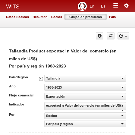
Togg
WITS
En
Es
Toggle
navig
Datos Básicos
Resumen
Socios
Grupo de productos
País
navigation
Tailandia Product exportaci n Valor del comercio (en
miles de US$)
1988-2023
Por país y región
País/Región
Tailandia
Año
1988-2023
Flujo comercial
Exportación
Indicador
exportaci n Valor del comercio (en miles de US$)
Por
Socios
Por país y región