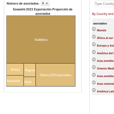
Número de asociados
:
5
Eswatini 2023 Exportación Proporción de
asociados
By Country and
Eswatini 2023 Exportación Proporción
de asociados
asociados
Mundo
África al sur
Sudáfrica
Europa y Asi
América del 
Asia meridio
Oriente Medi
Kenya
Nigeria
Others (105) asociados
Asia meridio
Mozambique
Zimbabwe
Asia oriental
América Lati