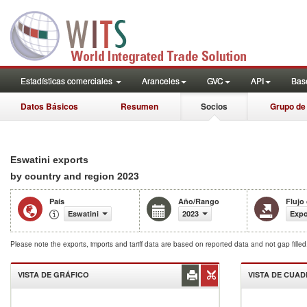
Estadísticas comerciales
Aranceles
GVC
API
Base
Datos Básicos
Resumen
Socios
Grupo de
Eswatini exports
2023
by country and region
País
Año/Rango
Flujo
Eswatini
2023
Expo
Please note the exports, imports and tariff data are based on reported data and not gap fille
VISTA DE GRÁFICO
VISTA DE CUA