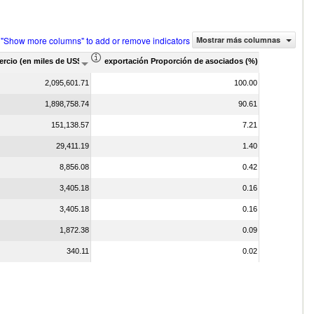
 "Show more columns" to add or remove indicators
Mostrar más columnas
ercio (en miles de US$)
exportación Proporción de asociados (%)
2,095,601.71
100.00
1,898,758.74
90.61
151,138.57
7.21
29,411.19
1.40
8,856.08
0.42
3,405.18
0.16
3,405.18
0.16
1,872.38
0.09
340.11
0.02