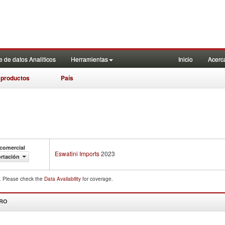
 de datos Analiticos
Herramientas
Inicio
Acerc
 productos
País
 comercial
Eswatini Imports
2023
rtación
d. Please check the
Data Availability
for coverage.
DRO