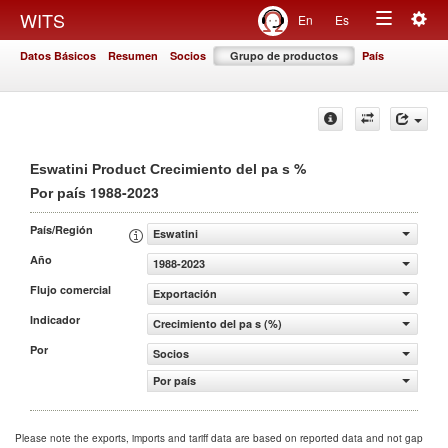
Togg
WITS
En
Es
Toggle
navig
Datos Básicos
Resumen
Socios
Grupo de productos
País
navigation
%
Eswatini Product Crecimiento del pa s
1988-2023
Por país
País/Región
Eswatini
Año
1988-2023
Flujo comercial
Exportación
Indicador
Crecimiento del pa s (%)
Por
Socios
Por país
Please note the exports, imports and tariff data are based on reported data and not gap