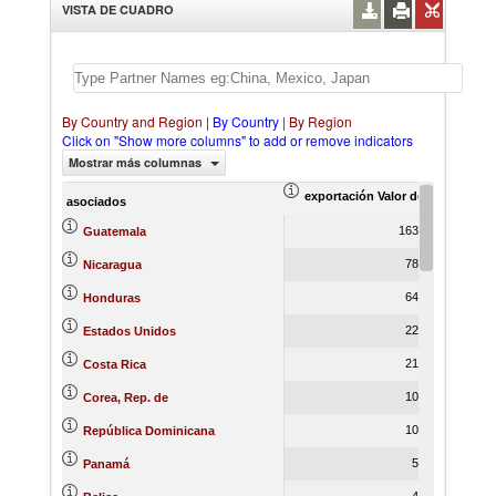
VISTA DE CUADRO
By Country and Region
|
By Country
|
By Region
Click on "Show more columns" to add or remove indicators
Mostrar más columnas
exportación Valor del comercio (
ex
asociados
163,943.58
Guatemala
78,417.84
Nicaragua
64,100.47
Honduras
22,542.87
Estados Unidos
21,883.92
Costa Rica
10,595.81
Corea, Rep. de
10,469.49
República Dominicana
5,908.22
Panamá
4,070.61