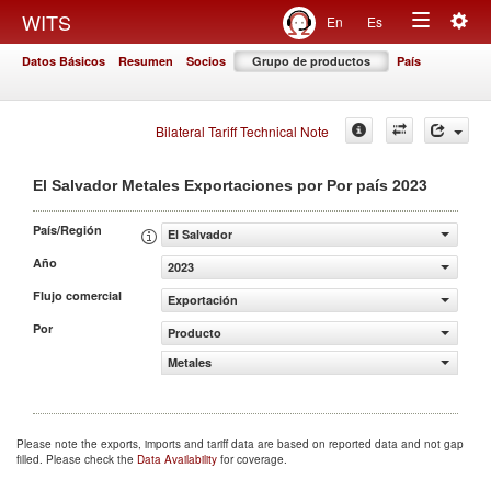
Togg
WITS
En
Es
Toggle
navig
Datos Básicos
Resumen
Socios
Grupo de productos
País
navigation
Bilateral Tariff Technical Note
2023
El Salvador Metales Exportaciones por Por país
País/Región
El Salvador
Año
2023
Flujo comercial
Exportación
Por
Producto
Metales
Please note the exports, imports and tariff data are based on reported data and not gap
filled. Please check the
Data Availability
for coverage.