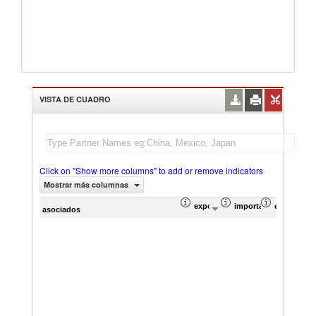
VISTA DE CUADRO
Click on "Show more columns" to add or remove indicators
Mostrar más columnas
exportación Valor del comercio (
importación Valor del
exportació
im
asociados