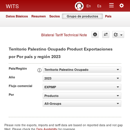
Togg
WITS
En
Es
Toggle
navig
Datos Básicos
Resumen
Socios
Grupo de productos
País
navigation
Bilateral Tariff Technical Note
Territorio Palestino Ocupado Product Exportaciones
2023
por Por país y región
País/Región
Territorio Palestino Ocupado
Año
2023
Flujo comercial
EXPIMP
Por
Producto
All-Groups
Please note the exports, imports and tariff data are based on reported data and not gap
filled. Please check the
Data Availability
for coverage.