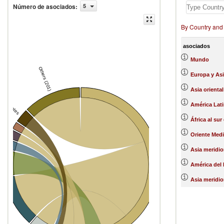
Número de asociados
:
5
By Country and
asociados
Mundo
Others (201)
Europa y Asi
Asia oriental
ited States
América Lati
rlands
África al sur
Italy
Oriente Medi
om
Asia meridio
e
América del 
Asia meridio
Portugal
Spain