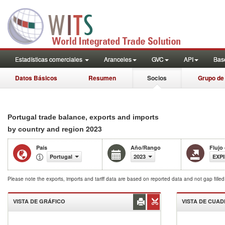
Estadísticas comerciales
Aranceles
GVC
API
Base
Datos Básicos
Resumen
Socios
Grupo de
Portugal trade balance, exports and imports
2023
by country and region
País
Año/Rango
Flujo
Portugal
2023
EXP
Please note the exports, imports and tariff data are based on reported data and not gap fille
VISTA DE GRÁFICO
VISTA DE CUA