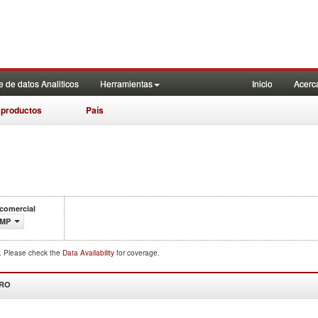
 de datos Analiticos
Herramientas
Inicio
Acerc
 productos
País
 comercial
IMP
d. Please check the
Data Availability
for coverage.
DRO