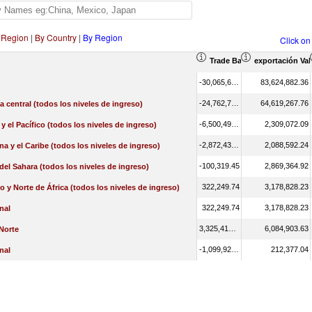
 Region
|
By Country
|
By Region
Click on
Trade Balance (en miles de
exportación Val
-30,065,642.09
83,624,882.36
-24,762,770.98
64,619,267.76
a central (todos los niveles de ingreso)
-6,500,490.21
2,309,072.09
 y el Pacífico (todos los niveles de ingreso)
-2,872,433.06
2,088,592.24
na y el Caribe (todos los niveles de ingreso)
-100,319.45
2,869,364.92
 del Sahara (todos los niveles de ingreso)
322,249.74
3,178,828.23
o y Norte de África (todos los niveles de ingreso)
322,249.74
3,178,828.23
nal
3,325,419.93
6,084,903.63
Norte
-1,099,923.98
212,377.04
nal