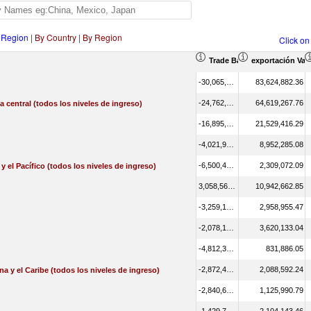
 Region
|
By Country
|
By Region
Click on
Trade Balance (en miles de
exportación Valo
-30,065,642.09
83,624,882.36
-24,762,770.98
64,619,267.76
a central (todos los niveles de ingreso)
-16,895,675.08
21,529,416.29
-4,021,932.37
8,952,285.08
-6,500,490.21
2,309,072.09
 y el Pacífico (todos los niveles de ingreso)
3,058,565.28
10,942,662.85
-3,259,136.63
2,958,955.47
-2,078,168.81
3,620,133.04
-4,812,365.32
831,886.05
-2,872,433.06
2,088,592.24
na y el Caribe (todos los niveles de ingreso)
-2,840,691.27
1,125,990.79
-1,429,768.84
2,104,143.46