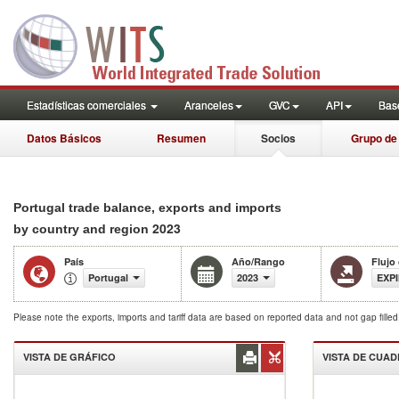
Estadísticas comerciales
Aranceles
GVC
API
Base
Datos Básicos
Resumen
Socios
Grupo de
Portugal trade balance, exports and imports
2023
by country and region
País
Año/Rango
Flujo
Portugal
2023
EXP
Please note the exports, imports and tariff data are based on reported data and not gap fille
VISTA DE GRÁFICO
VISTA DE CUA