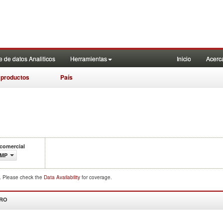
 de datos Analiticos
Herramientas
Inicio
Acerc
 productos
País
 comercial
IMP
d. Please check the
Data Availability
for coverage.
DRO