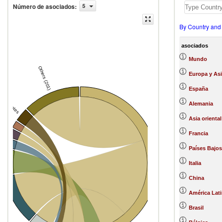
Número de asociados
:
5
By Country and
asociados
Mundo
Others (201)
Europa y Asi
España
ited States
Alemania
rlands
Asia oriental
Italy
Francia
om
Países Bajos
e
Italia
China
Portugal
América Lati
Spain
Brasil