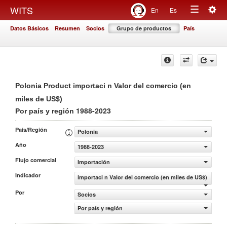
Togg
WITS
En
Es
Toggle
navig
Datos Básicos
Resumen
Socios
Grupo de productos
País
navigation
Polonia Product importaci n Valor del comercio (en
miles de US$)
1988-2023
Por país y región
País/Región
Polonia
Año
1988-2023
Flujo comercial
Importación
Indicador
importaci n Valor del comercio (en miles de US$)
Por
Socios
Por país y región