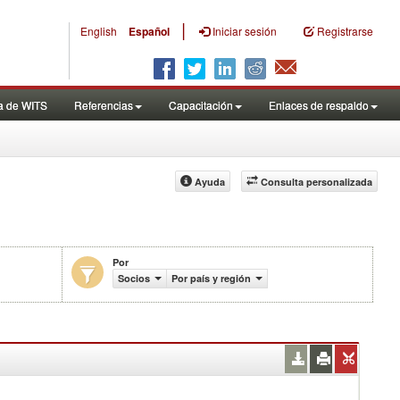
|
English
Español
Iniciar sesión
Registrarse
a de WITS
Referencias
Capacitación
Enlaces de respaldo
Ayuda
Consulta personalizada
Por
en miles de US$)
Socios
Por país y región