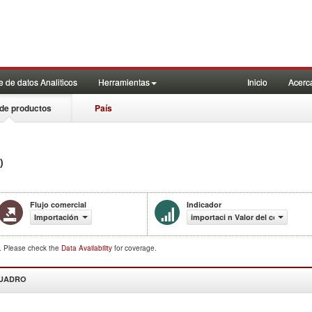
 de datos Analiticos
Herramientas
Inicio
Acerc
de productos
País
)
Flujo comercial
Indicador
Importación
importaci n Valor del comercio (
d. Please check the
Data Availability
for coverage.
CUADRO