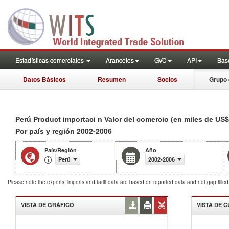
Estadísticas comerciales
Aranceles
GVC
API
Base
Datos Básicos
Resumen
Socios
Grupo 
Perú Product importaci n Valor del comercio (en miles de US$
2002-2006
Por país y región
País/Región
Año
Perú
2002-2006
Please note the exports, imports and tariff data are based on reported data and not gap fille
VISTA DE GRÁFICO
VISTA DE 