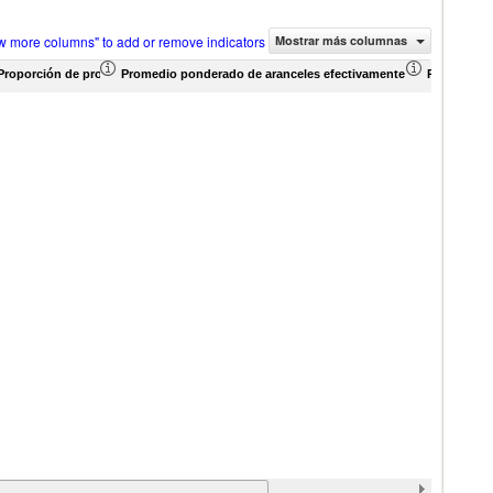
w more columns" to add or remove indicators
Mostrar más columnas
Proporción de productos (%)
Promedio ponderado de aranceles efectivamente aplicados (%)
Promedio p