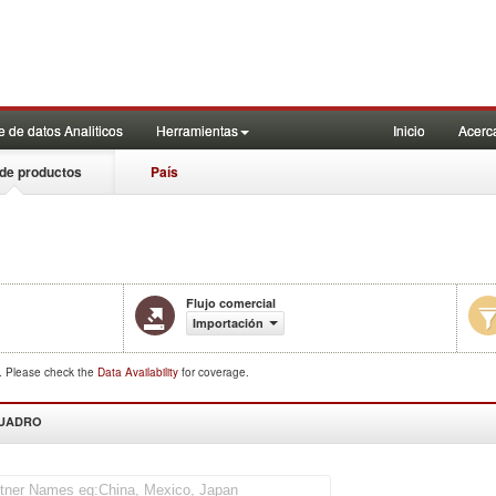
 de datos Analiticos
Herramientas
Inicio
Acerc
de productos
País
Flujo comercial
Importación
d. Please check the
Data Availability
for coverage.
CUADRO