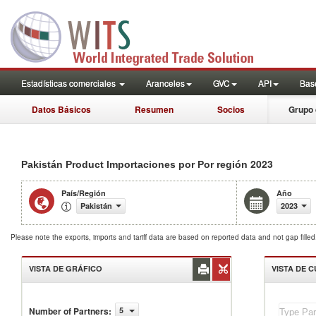
Estadísticas comerciales
Aranceles
GVC
API
Base
Datos Básicos
Resumen
Socios
Grupo 
2023
Pakistán Product Importaciones por Por región
País/Región
Año
Pakistán
2023
Please note the exports, imports and tariff data are based on reported data and not gap fille
VISTA DE GRÁFICO
VISTA DE 
Number of Partners
:
5
Pakistán