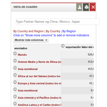
VISTA DE CUADRO
By Country and Region
|
By Country
|
By Region
Click on "Show more columns" to add or remove indicators
Mostrar más columnas
exportación Valor del comercio (
asociados
526,834.96
Mundo
413,885.73
Oriente Medio y Norte de África (todos los niveles de ingreso)
413,885.73
Asia meridional
47,613.95
África al sur del Sahara (todos los niveles de ingreso)
41,155.32
Europa y Asia central (todos los niveles de ingreso)
9,474.24
Asia meridional
6,417.71
Asia oriental y el Pacífico (todos los niveles de ingreso)
5,803.02
América Latina y el Caribe (todos los niveles de ingreso)