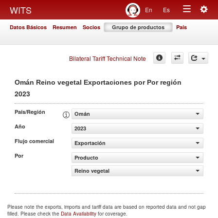
Togg
WITS
En
Es
Toggle
navig
Datos Básicos
Resumen
Socios
Grupo de productos
País
navigation
Bilateral Tariff Technical Note
Omán Reino vegetal Exportaciones por Por región
2023
País/Región
Omán
Año
2023
Flujo comercial
Exportación
Por
Producto
Reino vegetal
Please note the exports, imports and tariff data are based on reported data and not gap
filled. Please check the
Data Availability
for coverage.