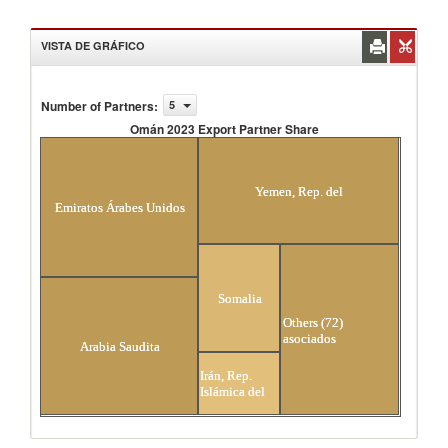
VISTA DE GRÁFICO
Number of Partners
:
5
Omán 2023 Export Partner Share
Omán 2023 Export Partner Share
Yemen, Rep. del
Emiratos Árabes Unidos
Somalia
Others (72)
asociados
Arabia Saudita
Irán, Rep.
Islámica del