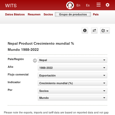
Togg
WITS
En
Es
Toggle
navig
Datos Básicos
Resumen
Socios
Grupo de productos
País
navigation
%
Nepal Product Crecimiento mundial
1988-2022
Mundo
País/Región
Nepal
Año
1988-2022
Flujo comercial
Exportación
Indicador
Crecimiento mundial (%)
Por
Socios
Mundo
Please note the exports, imports and tariff data are based on reported data and not gap