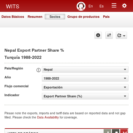
Togg
WITS
En
Es
Toggle
navig
Datos Básicos
Resumen
Socios
Grupo de productos
País
navigation
%
Nepal Export Partner Share
1988-2022
Turquía
País/Región
Nepal
Año
1988-2022
Flujo comercial
Exportación
Indicador
Export Partner Share (%)
Please note the exports, imports and tariff data are based on reported data and not gap
filled. Please check the
Data Availability
for coverage.