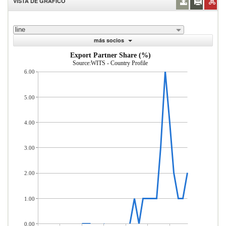
VISTA DE GRÁFICO
line
más socios
Export Partner Share (%)
Source:WITS - Country Profile
6.00
5.00
4.00
3.00
2.00
1.00
0.00