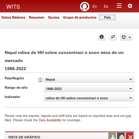
Togg
WITS
En
Es
Toggle
navig
Datos Básicos
Resumen
Socios
Grupo de productos
País
navigation
Nepal ndice de HH sobre concentraci n econ mica de un
mercado
1988-2022
País/Región
Nepal
Rango de año
1988-2022
Indicador
ndice de HH sobre concentraci n econ mica de un merca
Please note the exports, imports and tariff data are based on reported data and not gap
filled. Please check the
Data Availability
for coverage.
VISTA DE GRÁFICO