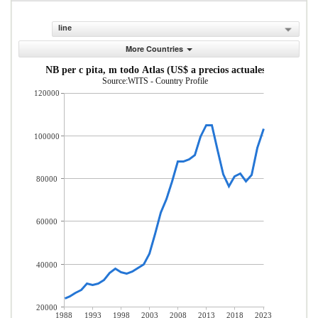
line
More Countries
INB per c pita, m todo Atlas (US$ a precios actuales)
Source:WITS - Country Profile
120000
100000
80000
60000
40000
20000
1988
1993
1998
2003
2008
2013
2018
2023