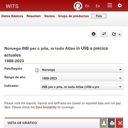
Togg
WITS
En
Es
Toggle
navig
Datos Básicos
Resumen
Socios
Grupo de productos
País
navigation
in US$ a precios
Noruega INB per c pita, m todo Atlas
actuales
1988-2023
País/Región
Noruega
Rango de año
1988-2023
Indicador
INB per c pita, m todo Atlas (US$ a precios actuales)
Please note the exports, imports and tariff data are based on reported data and not gap
filled. Please check the
Data Availability
for coverage.
VISTA DE GRÁFICO