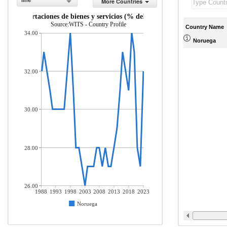
line
More Countries
Importaciones de bienes y servicios (% del PIB)
Source:WITS - Country Profile
Country Name
34.00
Noruega
32.00
30.00
28.00
26.00
1988
1993
1998
2003
2008
2013
2018
2023
Noruega