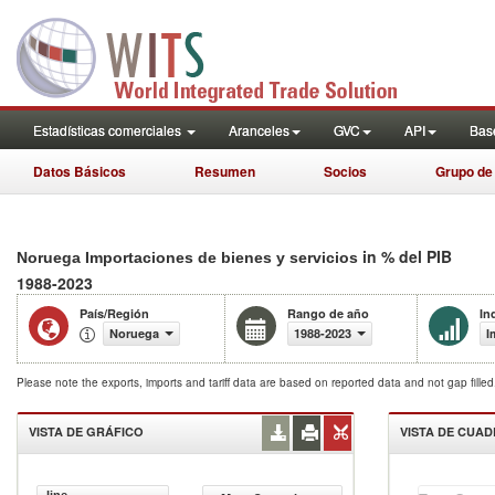
Estadísticas comerciales
Aranceles
GVC
API
Base
Datos Básicos
Resumen
Socios
Grupo de
in % del PIB
Noruega Importaciones de bienes y servicios
1988-2023
País/Región
Rango de año
In
Noruega
1988-2023
I
Please note the exports, imports and tariff data are based on reported data and not gap fille
VISTA DE GRÁFICO
VISTA DE CUA