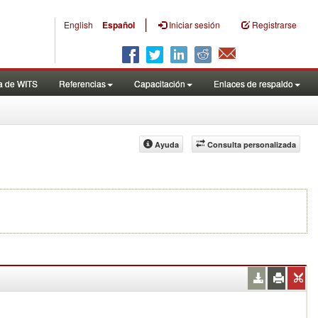
|
English
Español
Iniciar sesión
Registrarse
a de WITS
Referencias
Capacitación
Enlaces de respaldo
Ayuda
Consulta personalizada