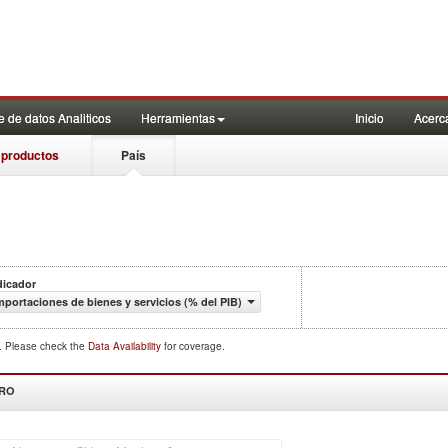
 de datos Analiticos
Herramientas
Inicio
Acerc
 productos
País
dicador
mportaciones de bienes y servicios (% del PIB)
d. Please check the
Data Availability
for coverage.
DRO