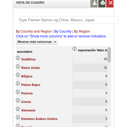
VISTA DE CUADRO
By Country and Region
|
By Country
|
By Region
Click on "Show more columns" to add or remove indicators
Mostrar más columnas
exportación Valor del comercio (
ex
asociados
25,366.58
Sudáfrica
11,290.56
Reino Unido
8,280.52
Bélgica
6,399.26
Países Bajos
5,868.55
Polonia
5,832.45
Grecia
5,087.20
Alemania
3,446.40
Emiratos Árabes Unidos
2,522.16