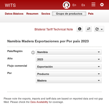
Togg
WITS
En
Es
Toggle
navig
Datos Básicos
Resumen
Socios
Grupo de productos
País
navigation
Bilateral Tariff Technical Note
2023
Namibia Madera Exportaciones por Por país
País/Región
Namibia
Año
2023
Flujo comercial
Exportación
Por
Producto
Madera
Please note the exports, imports and tariff data are based on reported data and not gap
filled. Please check the
Data Availability
for coverage.