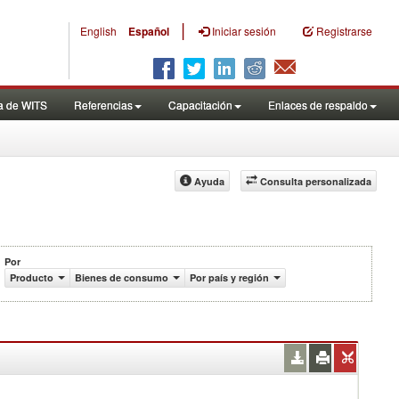
|
English
Español
Iniciar sesión
Registrarse
a de WITS
Referencias
Capacitación
Enlaces de respaldo
Ayuda
Consulta personalizada
Por
$)
Producto
Bienes de consumo
Por país y región