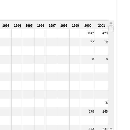
1993
1994
1995
1996
1997
1998
1999
2000
2001
2002
1142
423
334
62
9
0
0
0
0
42
6
4
278
145
113
143
311
377