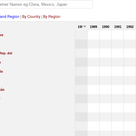
 and Region
|
By Country
|
By Region
1988
1989
1990
1991
1992
we
Rep. del
m
la
tán
y