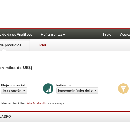
 de datos Analiticos
Herramientas
Inicio
Acerc
de productos
País
en miles de US$)
Flujo comercial
Indicador
Importación
importaci n Valor del comercio (en miles de US
d. Please check the
Data Availability
for coverage.
CUADRO