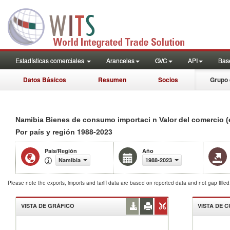
Estadísticas comerciales
Aranceles
GVC
API
Base
Datos Básicos
Resumen
Socios
Grupo 
Namibia Bienes de consumo importaci n Valor del comercio (
1988-2023
Por país y región
País/Región
Año
Namibia
1988-2023
Please note the exports, imports and tariff data are based on reported data and not gap fille
VISTA DE GRÁFICO
VISTA DE 