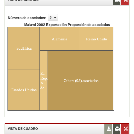
Número de asociados
:
5
Malawi 2002 Exportación Proporción de asociados
Malawi 2002 Exportación Proporción de
asociados
Alemania
Reino Unido
Sudáfrica
Egipto,
Rep.
Others (95) asociados
Árabe
de
Estados Unidos
VISTA DE CUADRO