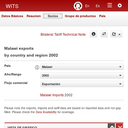
Togg
WITS
En
Es
Toggle
navig
Datos Básicos
Resumen
Socios
Grupo de productos
País
navigation
Bilateral Tariff Technical Note
Malawi exports
2002
by country and region
País
Malawi
Año/Rango
2002
Flujo comercial
Exportación
Malawi Imports
2002
Please note the exports, imports and tariff data are based on reported data and not gap
filled. Please check the
Data Availability
for coverage.
VISTA DE GRÁFICO