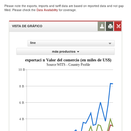
Please note the exports, imports and tariff data are based on reported data and not gap
filled. Please check the
Data Availability
for coverage.
VISTA DE GRÁFICO
line
más productos
exportaci n Valor del comercio (en miles de US$)
Source:WITS - Country Profile
10 B
8 B
6 B
4 B