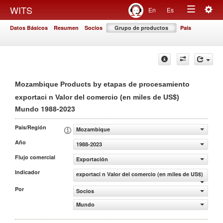
Togg
WITS
En
Es
Toggle
navig
Datos Básicos
Resumen
Socios
Grupo de productos
País
navigation
Mozambique Products by etapas de procesamiento
exportaci n Valor del comercio (en miles de US$)
1988-2023
Mundo
País/Región
Mozambique
Año
1988-2023
Flujo comercial
Exportación
Indicador
exportaci n Valor del comercio (en miles de US$)
Por
Socios
Mundo