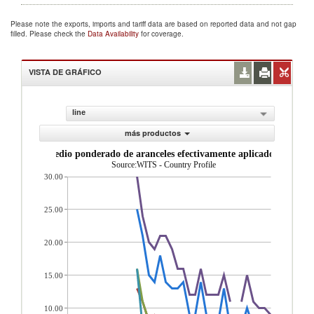
Please note the exports, imports and tariff data are based on reported data and not gap
filled. Please check the
Data Availability
for coverage.
VISTA DE GRÁFICO
line
más productos
Promedio ponderado de aranceles efectivamente aplicados (%)
Source:WITS - Country Profile
30.00
25.00
20.00
15.00
10.00