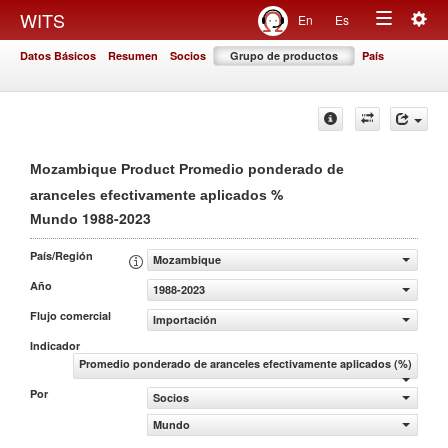
Togg
WITS
En
Es
Toggle
navig
Datos Básicos
Resumen
Socios
Grupo de productos
País
navigation
Mozambique Product Promedio ponderado de
%
aranceles efectivamente aplicados
1988-2023
Mundo
País/Región
Mozambique
Año
1988-2023
Flujo comercial
Importación
Indicador
Promedio ponderado de aranceles efectivamente aplicados (%)
Por
Socios
Mundo