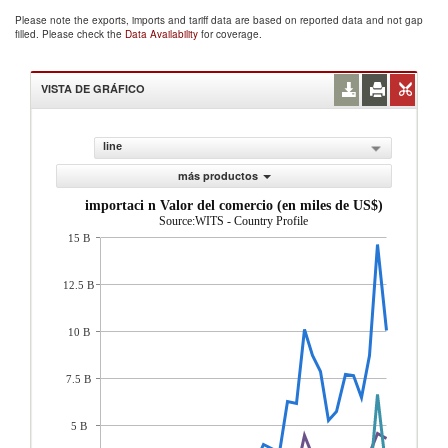
Please note the exports, imports and tariff data are based on reported data and not gap
filled. Please check the
Data Availability
for coverage.
VISTA DE GRÁFICO
line
más productos
importaci n Valor del comercio (en miles de US$)
Source:WITS - Country Profile
15 B
12.5 B
10 B
7.5 B
5 B