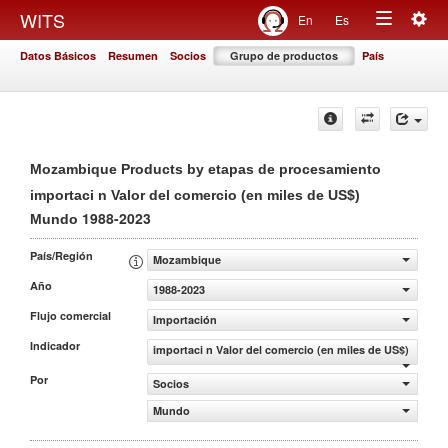
Togg
WITS
En
Es
Toggle
navig
Datos Básicos
Resumen
Socios
Grupo de productos
País
navigation
Mozambique Products by etapas de procesamiento
importaci n Valor del comercio (en miles de US$)
1988-2023
Mundo
País/Región
Mozambique
Año
1988-2023
Flujo comercial
Importación
Indicador
importaci n Valor del comercio (en miles de US$)
Por
Socios
Mundo