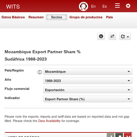
Togg
WITS
En
Es
Toggle
navig
Datos Básicos
Resumen
Socios
Grupo de productos
País
navigation
%
Mozambique Export Partner Share
1988-2023
Sudáfrica
País/Región
Mozambique
Año
1988-2023
Flujo comercial
Exportación
Indicador
Export Partner Share (%)
Please note the exports, imports and tariff data are based on reported data and not gap
filled. Please check the
Data Availability
for coverage.