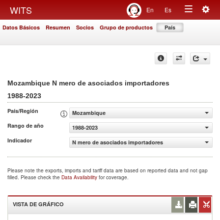
Togg
WITS
En
Es
Toggle
navig
Datos Básicos
Resumen
Socios
Grupo de productos
País
navigation
Mozambique N mero de asociados importadores
1988-2023
País/Región
Mozambique
Rango de año
1988-2023
Indicador
N mero de asociados importadores
Please note the exports, imports and tariff data are based on reported data and not gap
filled. Please check the
Data Availability
for coverage.
VISTA DE GRÁFICO