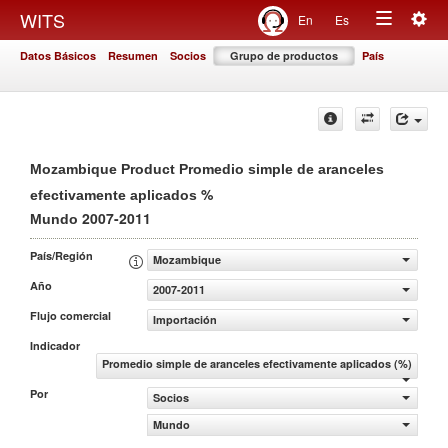
Togg
WITS
En
Es
Toggle
navig
Datos Básicos
Resumen
Socios
Grupo de productos
País
navigation
Mozambique Product Promedio simple de aranceles
%
efectivamente aplicados
2007-2011
Mundo
País/Región
Mozambique
Año
2007-2011
Flujo comercial
Importación
Indicador
Promedio simple de aranceles efectivamente aplicados (%)
Por
Socios
Mundo