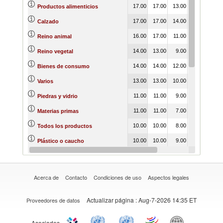
17.00
17.00
13.00
13.00
17.
Productos alimenticios
17.00
17.00
14.00
14.00
17.
Calzado
16.00
17.00
11.00
11.00
17.
Reino animal
14.00
13.00
9.00
9.00
13.
Reino vegetal
14.00
14.00
12.00
12.00
14.
Bienes de consumo
13.00
13.00
10.00
10.00
13.
Varios
11.00
11.00
9.00
9.00
11.
Piedras y vidrio
11.00
11.00
7.00
6.00
11.
Materias primas
10.00
10.00
8.00
8.00
10.
Todos los productos
10.00
10.00
9.00
9.00
10.
Plástico o caucho
10.00
10.00
8.00
8.00
10.
Madera
Acerca de
Contacto
Condiciones de uso
Aspectos legales
Actualizar página
: Aug-7-2026 14:35 ET
Proveedores de datos
Asociados