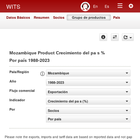
Togg
WITS
En
Es
Toggle
navig
Datos Básicos
Resumen
Socios
Grupo de productos
País
navigation
%
Mozambique Product Crecimiento del pa s
1988-2023
Por país
País/Región
Mozambique
Año
1988-2023
Flujo comercial
Exportación
Indicador
Crecimiento del pa s (%)
Por
Socios
Por país
Please note the exports, imports and tariff data are based on reported data and not gap