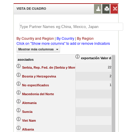
VISTA DE CUADRO
By Country and Region
|
By Country
|
By Region
Click on "Show more columns" to add or remove indicators
Mostrar más columnas
exportación Valor del comercio (
ex
asociados
22,593.79
Serbia, Rep. Fed. de (Serbia y Montenegro)
2,050.70
Bosnia y Herzegovina
1,325.36
No especificados
966.99
Macedonia del Norte
703.98
Alemania
425.55
Suecia
116.58
Viet Nam
63.78
Albania