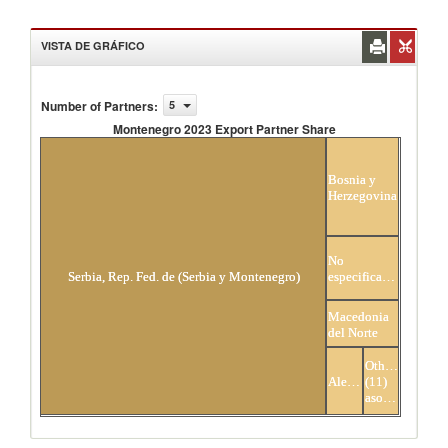
VISTA DE GRÁFICO
Number of Partners
:
5
Montenegro 2023 Export Partner Share
Montenegro 2023 Export Partner Share
Bosnia y
Herzegovina
No
Serbia, Rep. Fed. de (Serbia y Montenegro)
especificados
Macedonia
del Norte
Others
Alemania
(11)
asociados