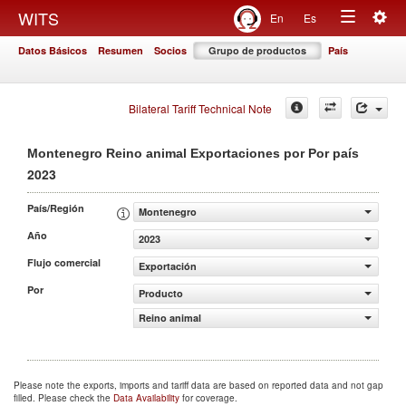
Togg
WITS
En
Es
Toggle
navig
Datos Básicos
Resumen
Socios
Grupo de productos
País
navigation
Bilateral Tariff Technical Note
Montenegro Reino animal Exportaciones por Por país
2023
País/Región
Montenegro
Año
2023
Flujo comercial
Exportación
Por
Producto
Reino animal
Please note the exports, imports and tariff data are based on reported data and not gap
filled. Please check the
Data Availability
for coverage.