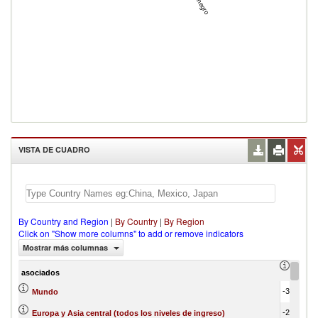
VISTA DE CUADRO
By Country and Region
|
By Country
|
By Region
Click on "Show more columns" to add or remove indicators
Mostrar más columnas
Trade 
asociados
-3,393,532.61
Mundo
-2,646,750.82
Europa y Asia central (todos los niveles de ingreso)