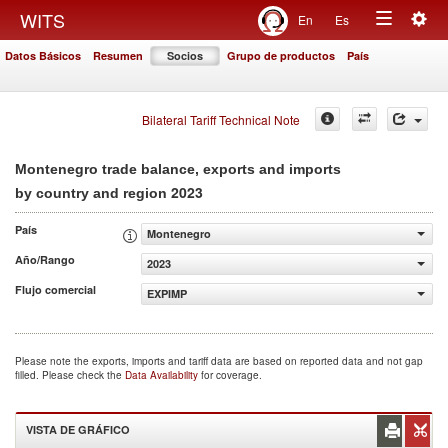
Togg
WITS
En
Es
Toggle
navig
Datos Básicos
Resumen
Socios
Grupo de productos
País
navigation
Bilateral Tariff Technical Note
Montenegro trade balance, exports and imports
2023
by country and region
País
Montenegro
Año/Rango
2023
Flujo comercial
EXPIMP
Please note the exports, imports and tariff data are based on reported data and not gap
filled. Please check the
Data Availability
for coverage.
VISTA DE GRÁFICO