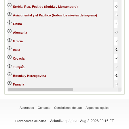
-509,166.00
Serbia, Rep. Fed. de (Serbia y Montenegro)
-579,983.51
Asia oriental y el Pacífico (todos los niveles de ingreso)
-456,534.54
China
-374,994.34
Alemania
-260,843.52
Grecia
-233,746.42
Italia
-237,770.62
Croacia
-201,202.76
Turquía
-117,914.39
Bosnia y Herzegovina
-96,601.72
Francia
-74,961.66
España
Acerca de
Contacto
Condiciones de uso
Aspectos legales
Actualizar página
: Aug-8-2026 00:16 ET
Proveedores de datos