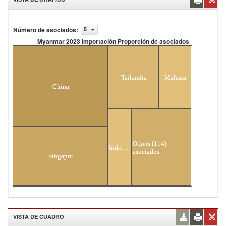
Número de asociados
:
5
Myanmar 2023 Importación Proporción de asociados
Myanmar 2023 Importación Proporción de
asociados
Tailandia
Malasia
China
Others (114)
Indonesia
asociados
Singapur
VISTA DE CUADRO