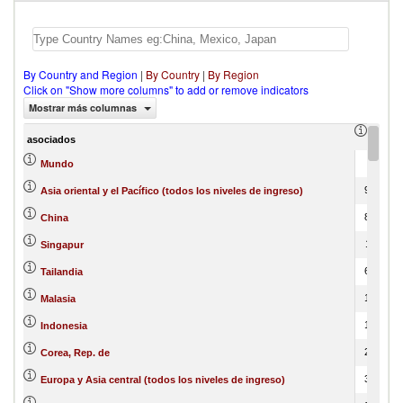
By Country and Region
|
By Country
|
By Region
Click on "Show more columns" to add or remove indicators
Mostrar más columnas
import
asociados
100
Mundo
96.15
Asia oriental y el Pacífico (todos los niveles de ingreso)
84.52
China
11.79
Singapur
67.19
Tailandia
17.79
Malasia
13.99
Indonesia
26.76
Corea, Rep. de
38.44
Europa y Asia central (todos los niveles de ingreso)