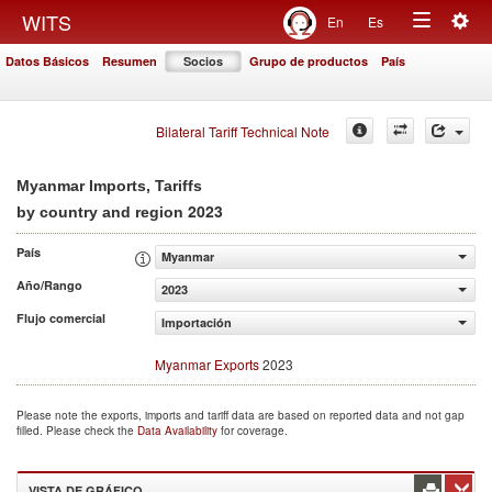
Togg
WITS
En
Es
Toggle
navig
Datos Básicos
Resumen
Socios
Grupo de productos
País
navigation
Bilateral Tariff Technical Note
Myanmar Imports, Tariffs
2023
by country and region
País
Myanmar
Año/Rango
2023
Flujo comercial
Importación
Myanmar Exports
2023
Please note the exports, imports and tariff data are based on reported data and not gap
filled. Please check the
Data Availability
for coverage.
VISTA DE GRÁFICO