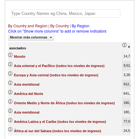
By Country and Region
|
By Country
|
By Region
Click on "Show more columns" to add or remove indicators
Mostrar más columnas
export
asociados
14,752,993.06
1
Mundo
9,513,291.85
Asia oriental y el Pacífico (todos los niveles de ingreso)
3,282,414.61
Europa y Asia central (todos los niveles de ingreso)
912,414.58
Asia meridional
641,619.14
América del Norte
180,808.78
Oriente Medio y Norte de África (todos los niveles de ingreso)
180,808.78
Asia meridional
77,089.10
América Latina y el Caribe (todos los niveles de ingreso)
24,540.26
África al sur del Sahara (todos los niveles de ingreso)