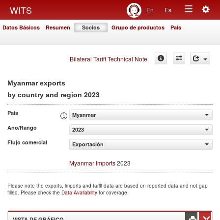
Togg
WITS
En
Es
Toggle
navig
Datos Básicos
Resumen
Socios
Grupo de productos
País
navigation
Bilateral Tariff Technical Note
Myanmar exports
2023
by country and region
País
Myanmar
Año/Rango
2023
Flujo comercial
Exportación
Myanmar Imports
2023
Please note the exports, imports and tariff data are based on reported data and not gap
filled. Please check the
Data Availability
for coverage.
VISTA DE GRÁFICO