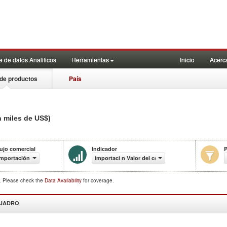
 de datos Analiticos
Herramientas
Inicio
Acerc
de productos
País
n miles de US$)
ujo comercial
Indicador
P
Importación
importaci n Valor del comercio (en miles de US$)
d. Please check the
Data Availability
for coverage.
CUADRO