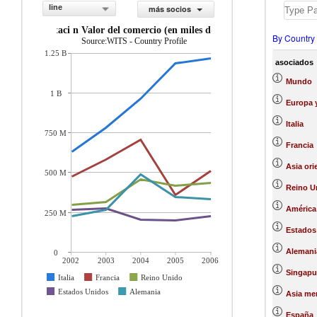
line
más socios
importaci n Valor del comercio (en miles de US$)
By Country
Source:WITS - Country Profile
1.25 B
asociados
Mundo
1 B
Europa y
Italia
750 M
Francia
Asia ori
500 M
Reino U
América 
250 M
Estados
Alemani
0
2002
2003
2004
2005
2006
Singapu
Italia
Francia
Reino Unido
Estados Unidos
Alemania
Asia mer
España