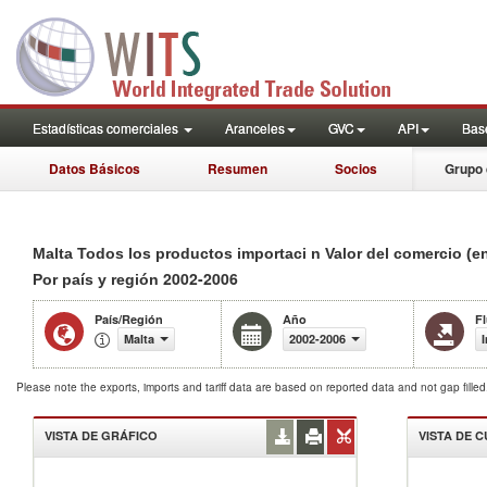
Estadísticas comerciales
Aranceles
GVC
API
Base
Datos Básicos
Resumen
Socios
Grupo 
Malta Todos los productos importaci n Valor del comercio (e
2002-2006
Por país y región
País/Región
Año
Fl
Malta
2002-2006
Please note the exports, imports and tariff data are based on reported data and not gap fille
VISTA DE GRÁFICO
VISTA DE 