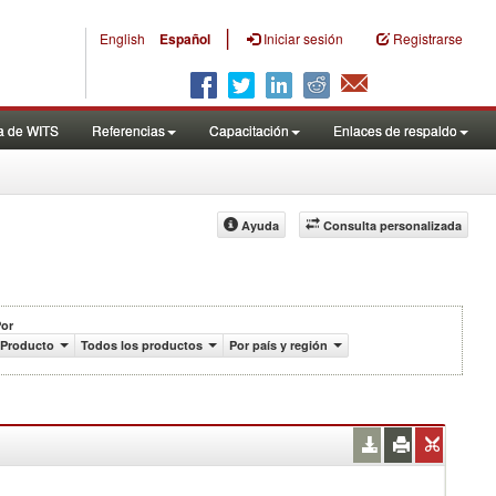
|
English
Español
Iniciar sesión
Registrarse
a de WITS
Referencias
Capacitación
Enlaces de respaldo
Ayuda
Consulta personalizada
or
Producto
Todos los productos
Por país y región