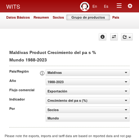
Togg
WITS
En
Es
Toggle
navig
Datos Básicos
Resumen
Socios
Grupo de productos
País
navigation
%
Maldivas Product Crecimiento del pa s
1988-2023
Mundo
País/Región
Maldivas
Año
1988-2023
Flujo comercial
Exportación
Indicador
Crecimiento del pa s (%)
Por
Socios
Mundo
Please note the exports, imports and tariff data are based on reported data and not gap