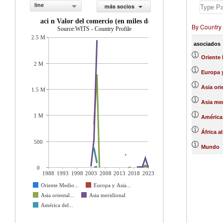
line
más socios
exportaci n Valor del comercio (en miles de US$)
By Country
Source:WITS - Country Profile
2.5 M
asociados
Oriente 
2 M
Europa y
Asia ori
1.5 M
Asia mer
1 M
América 
África a
500
Mundo
0
1988
1993
1998
2003
2008
2013
2018
2023
Oriente Medio...
Europa y Asia...
Asia oriental...
Asia meridional
América del...