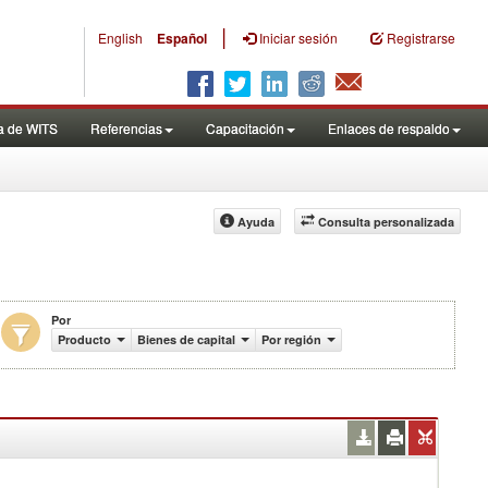
|
English
Español
Iniciar sesión
Registrarse
a de WITS
Referencias
Capacitación
Enlaces de respaldo
Ayuda
Consulta personalizada
Por
de US$)
Producto
Bienes de capital
Por región