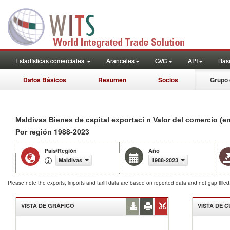
Estadísticas comerciales
Aranceles
GVC
API
Base
Datos Básicos
Resumen
Socios
Grupo 
Maldivas Bienes de capital exportaci n Valor del comercio (e
1988-2023
Por región
País/Región
Año
Maldivas
1988-2023
Please note the exports, imports and tariff data are based on reported data and not gap fille
VISTA DE GRÁFICO
VISTA DE 