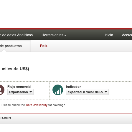
 de datos Analiticos
Herramientas
Inicio
Acerc
de productos
País
n miles de US$)
Flujo comercial
Indicador
Exportación
exportaci n Valor del comercio (en miles 
d. Please check the
Data Availability
for coverage.
CUADRO