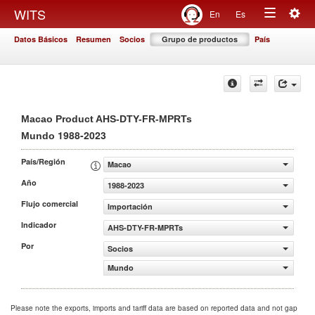
Togg
WITS
En
Es
Toggle
navig
Datos Básicos
Resumen
Socios
Grupo de productos
País
navigation
Macao Product AHS-DTY-FR-MPRTs
1988-2023
Mundo
País/Región
Macao
Año
1988-2023
Flujo comercial
Importación
Indicador
AHS-DTY-FR-MPRTs
Por
Socios
Mundo
Please note the exports, imports and tariff data are based on reported data and not gap