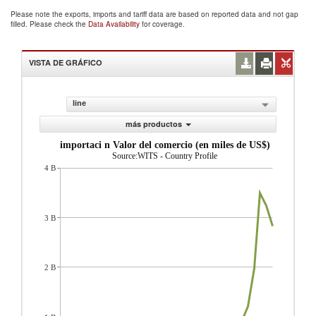
Please note the exports, imports and tariff data are based on reported data and not gap
filled. Please check the
Data Availability
for coverage.
VISTA DE GRÁFICO
line
más productos
importaci n Valor del comercio (en miles de US$)
Source:WITS - Country Profile
4 B
3 B
2 B