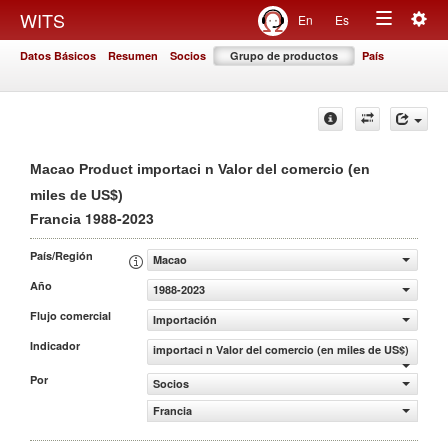
Togg
WITS
En
Es
Toggle
navig
Datos Básicos
Resumen
Socios
Grupo de productos
País
navigation
Macao Product importaci n Valor del comercio (en
miles de US$)
1988-2023
Francia
País/Región
Macao
Año
1988-2023
Flujo comercial
Importación
Indicador
importaci n Valor del comercio (en miles de US$)
Por
Socios
Francia