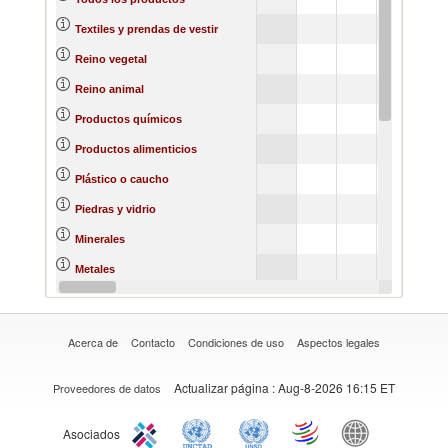
260
Textiles y prendas de vestir
53
Reino vegetal
86
Reino animal
1522
Productos químicos
6667
Productos alimenticios
631
Plástico o caucho
245
Piedras y vidrio
Minerales
248
Metales
60
Materias primas
Acerca de
Contacto
Condiciones de uso
Aspectos legales
Actualizar página
: Aug-8-2026 16:15 ET
Proveedores de datos
Asociados