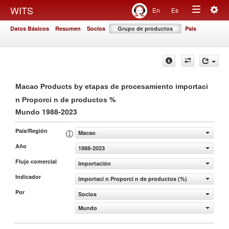
Togg
WITS
En
Es
Toggle
navig
Datos Básicos
Resumen
Socios
Grupo de productos
País
navigation
Macao Products by etapas de procesamiento importaci
%
n Proporci n de productos
1988-2023
Mundo
País/Región
Macao
Año
1988-2023
Flujo comercial
Importación
Indicador
importaci n Proporci n de productos (%)
Por
Socios
Mundo