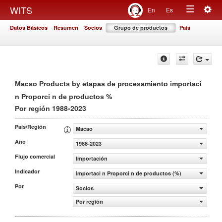
Togg
WITS
En
Es
Toggle
navig
Datos Básicos
Resumen
Socios
Grupo de productos
País
navigation
Macao Products by etapas de procesamiento importaci
%
n Proporci n de productos
1988-2023
Por región
País/Región
Macao
Año
1988-2023
Flujo comercial
Importación
Indicador
importaci n Proporci n de productos (%)
Por
Socios
Por región