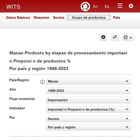
Togg
WITS
En
Es
Toggle
navig
Datos Básicos
Resumen
Socios
Grupo de productos
País
navigation
Macao Products by etapas de procesamiento importaci
%
n Proporci n de productos
1988-2023
Por país y región
País/Región
Macao
Año
1988-2023
Flujo comercial
Importación
Indicador
importaci n Proporci n de productos (%)
Por
Socios
Por país y región