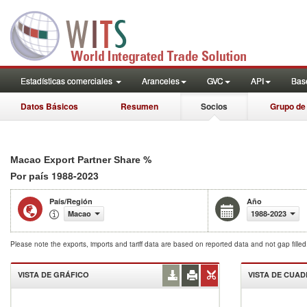
Estadísticas comerciales
Aranceles
GVC
API
Base
Datos Básicos
Resumen
Socios
Grupo de
%
Macao Export Partner Share
1988-2023
Por país
País/Región
Año
Macao
1988-2023
Please note the exports, imports and tariff data are based on reported data and not gap fille
VISTA DE GRÁFICO
VISTA DE CUA