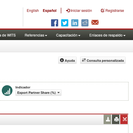
|
English
Español
Iniciar sesión
Registrarse
a de WITS
Referencias
Capacitación
Enlaces de respaldo
Ayuda
Consulta personalizada
Indicador
Export Partner Share (%)