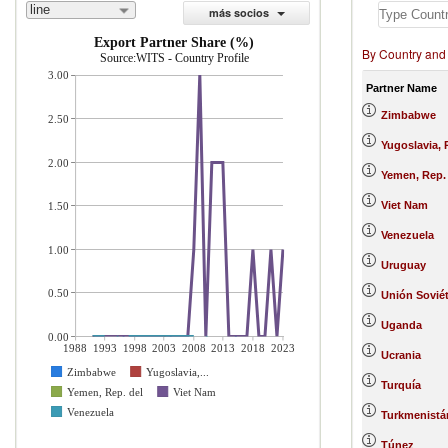
line
más socios
Export Partner Share (%)
By Country and
Source:WITS - Country Profile
3.00
Partner Name
Zimbabwe
2.50
Yugoslavia, 
2.00
Yemen, Rep.
Viet Nam
1.50
Venezuela
1.00
Uruguay
0.50
Unión Soviét
Uganda
0.00
1988
1993
1998
2003
2008
2013
2018
2023
Ucrania
Zimbabwe
Yugoslavia,...
Turquía
Yemen, Rep. del
Viet Nam
Venezuela
Turkmenistá
Túnez