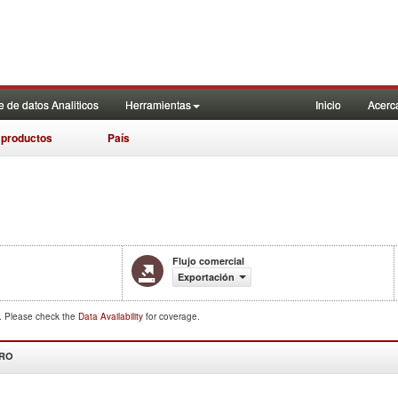
 de datos Analiticos
Herramientas
Inicio
Acerc
 productos
País
Flujo comercial
Exportación
d. Please check the
Data Availability
for coverage.
DRO