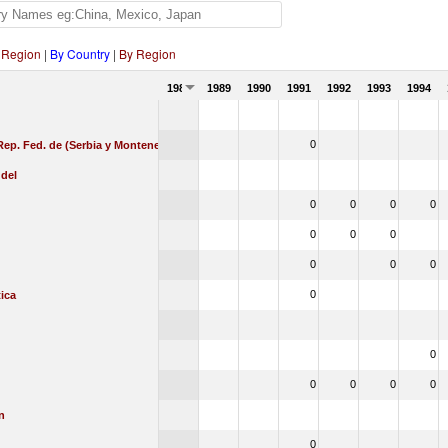
 Region
|
By Country
|
By Region
1988
1989
1990
1991
1992
1993
1994
0
Rep. Fed. de (Serbia y Montenegro)
 del
0
0
0
0
0
0
0
0
0
0
0
ica
0
0
0
0
0
n
0