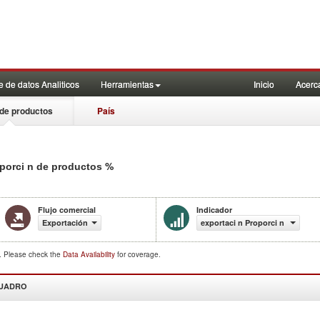
 de datos Analiticos
Herramientas
Inicio
Acerc
de productos
País
%
oporci n de productos
Flujo comercial
Indicador
Exportación
exportaci n Proporci n de prod
d. Please check the
Data Availability
for coverage.
CUADRO