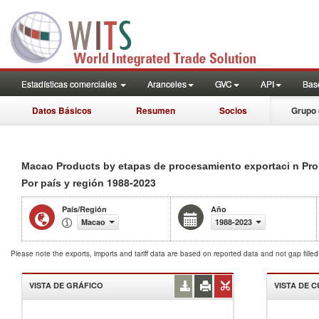
Estadísticas comerciales
Aranceles
GVC
API
Base
Datos Básicos
Resumen
Socios
Grupo 
Macao Products by etapas de procesamiento exportaci n Pr
1988-2023
Por país y región
País/Región
Año
Macao
1988-2023
Please note the exports, imports and tariff data are based on reported data and not gap fille
VISTA DE GRÁFICO
VISTA DE 