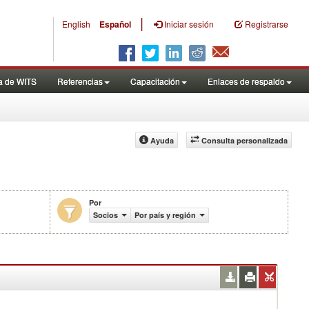
|
English
Español
Iniciar sesión
Registrarse
a de WITS
Referencias
Capacitación
Enlaces de respaldo
Ayuda
Consulta personalizada
Por
uctos (%)
Socios
Por país y región