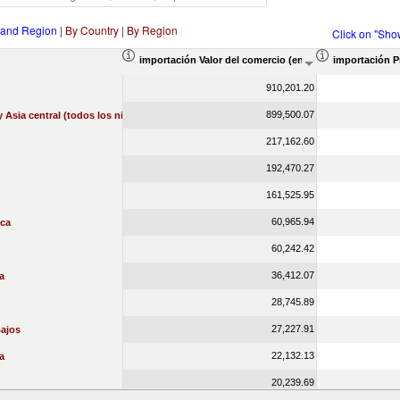
 and Region
|
By Country
|
By Region
Click on "Sho
importación Valor del comercio (en miles de US$)
importación P
910,201.20
899,500.07
 Asia central (todos los niveles de ingreso)
217,162.60
192,470.27
161,525.95
60,965.94
ca
60,242.42
36,412.07
a
28,745.89
27,227.91
Bajos
22,132.13
a
20,239.69