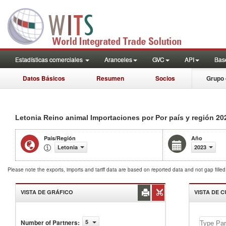
Estadísticas comerciales
Aranceles
GVC
API
Base
Datos Básicos
Resumen
Socios
Grupo 
20
Letonia Reino animal Importaciones por Por país y región
País/Región
Año
Letonia
2023
Please note the exports, imports and tariff data are based on reported data and not gap fille
VISTA DE GRÁFICO
VISTA DE 
Number of Partners
:
5