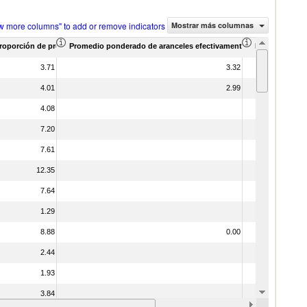
w more columns" to add or remove indicators
Mostrar más columnas
roporción de productos (%)
Promedio ponderado de aranceles efectivamente aplicados (%)
Promedio pond
3.71
3.32
4.01
2.99
4.08
7.20
7.61
12.35
7.64
1.29
8.88
0.00
2.44
1.93
3.84