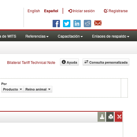
|
English
Español
Iniciar sesión
Registrarse
a de WITS
Referencias
Capacitación
Enlaces de respaldo
Bilateral Tariff Technical Note
Ayuda
Consulta personalizada
Por
Producto
Reino animal