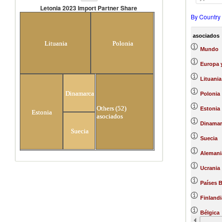
Letonia 2023 Import Partner Share
By Country
Letonia 2023 Import Partner
Share
asociados
Lituania
Polonia
Mundo
Europa y
Lituania
Dinamarca
Polonia
Others (52)
Estonia
Estonia
asociados
Dinamar
Suecia
Suecia
Alemani
Ucrania
Países 
Finlandi
Bélgica