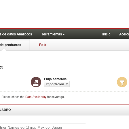
 de datos Analiticos
Herramientas
Inicio
Acerc
de productos
País
23
Flujo comercial
Importación
d. Please check the
Data Availability
for coverage.
CUADRO