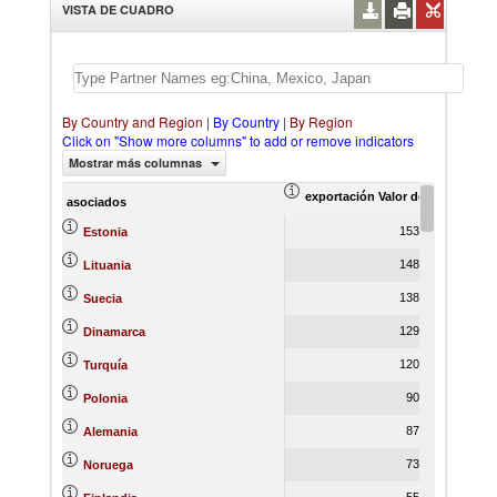
VISTA DE CUADRO
By Country and Region
|
By Country
|
By Region
Click on "Show more columns" to add or remove indicators
Mostrar más columnas
exportación Valor del comercio (
ex
asociados
153,582.65
Estonia
148,194.27
Lituania
138,878.58
Suecia
129,380.01
Dinamarca
120,239.78
Turquía
90,160.49
Polonia
87,317.46
Alemania
73,572.86
Noruega
55,707.00