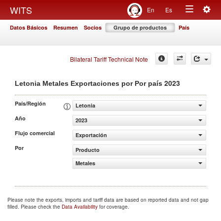
Togg
WITS
En
Es
Toggle
navig
Datos Básicos
Resumen
Socios
Grupo de productos
País
navigation
Bilateral Tariff Technical Note
2023
Letonia Metales Exportaciones por Por país
País/Región
Letonia
Año
2023
Flujo comercial
Exportación
Por
Producto
Metales
Please note the exports, imports and tariff data are based on reported data and not gap
filled. Please check the
Data Availability
for coverage.