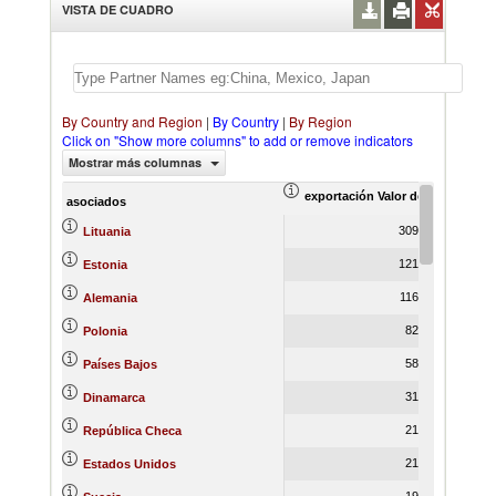
VISTA DE CUADRO
By Country and Region
|
By Country
|
By Region
Click on "Show more columns" to add or remove indicators
Mostrar más columnas
exportación Valor del comercio (
ex
asociados
309,349.75
Lituania
121,095.58
Estonia
116,571.08
Alemania
82,173.50
Polonia
58,737.57
Países Bajos
31,534.30
Dinamarca
21,451.25
República Checa
21,029.05
Estados Unidos
19,190.53