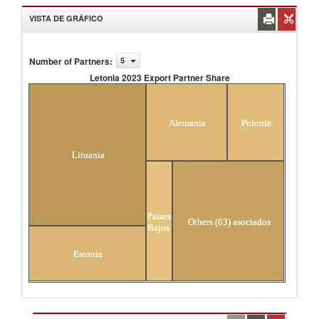
VISTA DE GRÁFICO
Number of Partners
:
5
Letonia 2023 Export Partner Share
Letonia 2023 Export Partner Share
Alemania
Polonia
Lituania
Países
Others (63) asociados
Bajos
Estonia