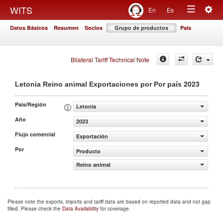
Togg
WITS
En
Es
Toggle
navig
Datos Básicos
Resumen
Socios
Grupo de productos
País
navigation
Bilateral Tariff Technical Note
2023
Letonia Reino animal Exportaciones por Por país
País/Región
Letonia
Año
2023
Flujo comercial
Exportación
Por
Producto
Reino animal
Please note the exports, imports and tariff data are based on reported data and not gap
filled. Please check the
Data Availability
for coverage.