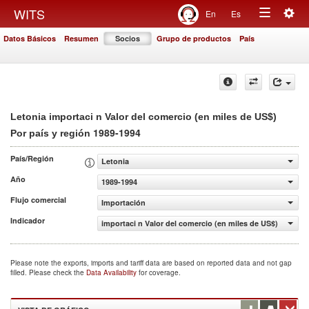
Togg
WITS
En
Es
Toggle
navig
Datos Básicos
Resumen
Socios
Grupo de productos
País
navigation
Letonia importaci n Valor del comercio (en miles de US$)
1989-1994
Por país y región
País/Región
Letonia
Año
1989-1994
Flujo comercial
Importación
Indicador
importaci n Valor del comercio (en miles de US$)
Please note the exports, imports and tariff data are based on reported data and not gap
filled. Please check the
Data Availability
for coverage.