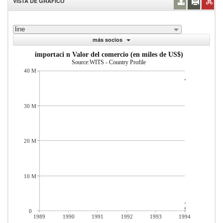
VISTA DE GRÁFICO
line
más socios
importaci n Valor del comercio (en miles de US$)
Source:WITS - Country Profile
40 M
30 M
20 M
10 M
0
1989
1990
1991
1992
1993
1994