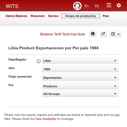
Togg
WITS
En
Es
Toggle
navig
Datos Básicos
Resumen
Socios
Grupo de productos
País
navigation
Bilateral Tariff Technical Note
1994
Libia Product Exportaciones por Por país
País/Región
Libia
Año
1994
Flujo comercial
Exportación
Por
Producto
All-Groups
Please note the exports, imports and tariff data are based on reported data and not gap
filled. Please check the
Data Availability
for coverage.