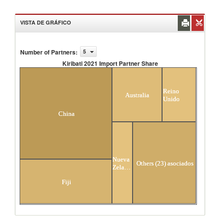
VISTA DE GRÁFICO
Number of Partners
:
5
Kiribati 2021 Import Partner Share
Kiribati 2021 Import Partner Share
Reino
Australia
Unido
China
Nueva
Others (23) asociados
Zelandia
Fiji