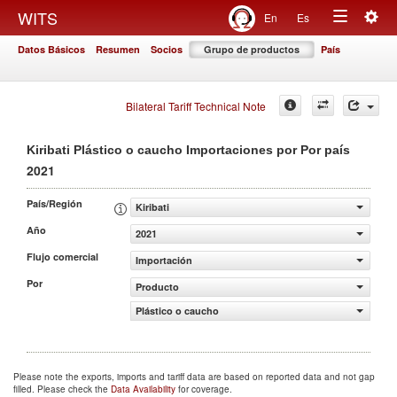
Togg
WITS
En
Es
Toggle
navig
Datos Básicos
Resumen
Socios
Grupo de productos
País
navigation
Bilateral Tariff Technical Note
Kiribati Plástico o caucho Importaciones por Por país
2021
País/Región
Kiribati
Año
2021
Flujo comercial
Importación
Por
Producto
Plástico o caucho
Please note the exports, imports and tariff data are based on reported data and not gap
filled. Please check the
Data Availability
for coverage.