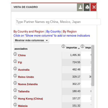
VISTA DE CUADRO
By Country and Region
|
By Country
|
By Region
Click on "Show more columns" to add or remove indicators
Mostrar más columnas
importación Valor del comercio (
importación Prop
asociados
1,495.30
5.45
China
724.55
2.56
Fiji
482.48
1.91
Australia
329.17
30.47
Reino Unido
302.27
1.92
Nueva Zelandia
180.43
8.42
Tailandia
157.27
2.63
Hong Kong (China)
151.32
7.94
Malasia