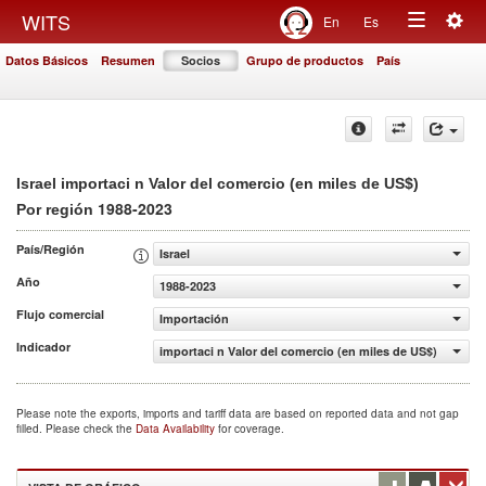
Togg
WITS
En
Es
Toggle
navig
Datos Básicos
Resumen
Socios
Grupo de productos
País
navigation
Israel importaci n Valor del comercio (en miles de US$)
1988-2023
Por región
País/Región
Israel
Año
1988-2023
Flujo comercial
Importación
Indicador
importaci n Valor del comercio (en miles de US$)
Please note the exports, imports and tariff data are based on reported data and not gap
filled. Please check the
Data Availability
for coverage.