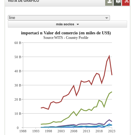
VISTA DE GRÁFICO
line
más socios
importaci n Valor del comercio (en miles de US$)
Source:WITS - Country Profile
60 B
50 B
40 B
30 B
20 B
10 B
0
1988
1993
1998
2003
2008
2013
2018
2023