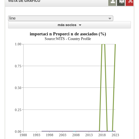
VISTA DE GRÁFICO
line
más socios
importaci n Proporci n de asociados (%)
Source:WITS - Country Profile
1.00
0.75
0.50
0.25
0.00
1988
1993
1998
2003
2008
2013
2018
2023