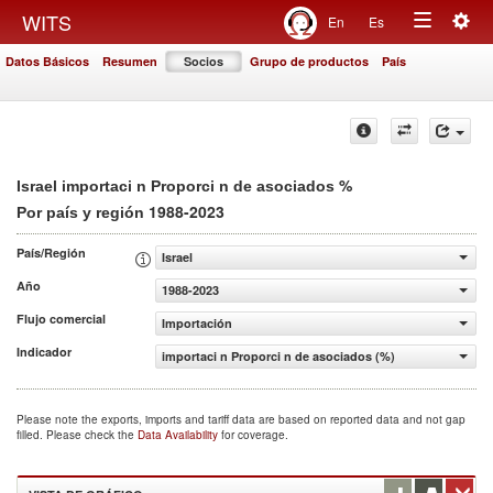
Togg
WITS
En
Es
Toggle
navig
Datos Básicos
Resumen
Socios
Grupo de productos
País
navigation
%
Israel importaci n Proporci n de asociados
1988-2023
Por país y región
País/Región
Israel
Año
1988-2023
Flujo comercial
Importación
Indicador
importaci n Proporci n de asociados (%)
Please note the exports, imports and tariff data are based on reported data and not gap
filled. Please check the
Data Availability
for coverage.